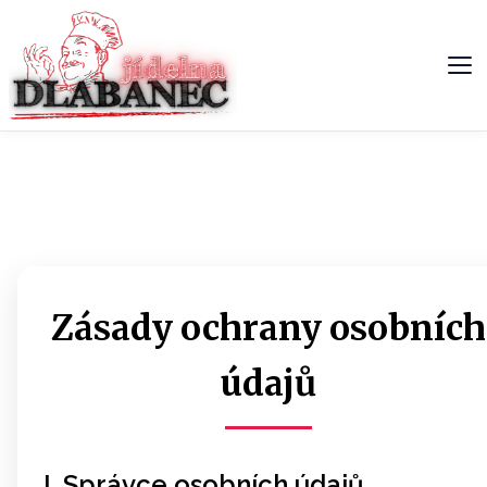
Me
Zásady ochrany osobních
údajů
I. Správce osobních údajů